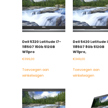
Dell 5320 Latitude i7-
Dell 5420 Latitude 
1185G7 16Gb 512GB
1185G7 8Gb 512GB
W11pro
W11pro,
€
399,00
€
349,00
Toevoegen aan
Toevoegen aan
winkelwagen
winkelwagen