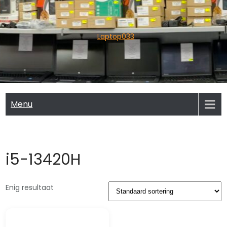
Skip
to
content
Laptop033
Menu
i5-13420H
Enig resultaat