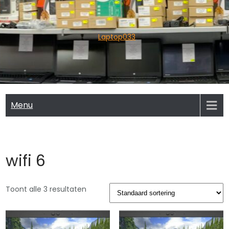
Skip
to
content
Laptop033
Menu
wifi 6
Toont alle 3 resultaten