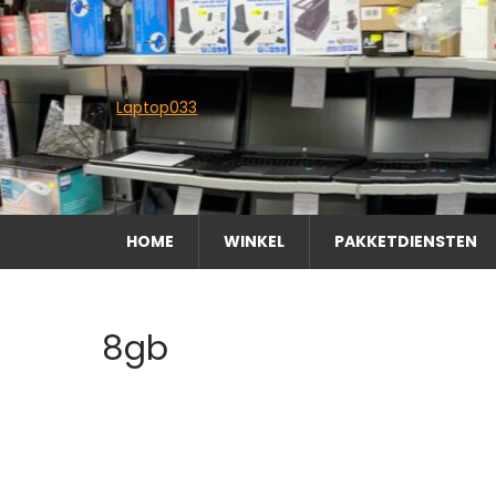
Skip
to
content
Laptop033
HOME
WINKEL
PAKKETDIENSTEN
8gb