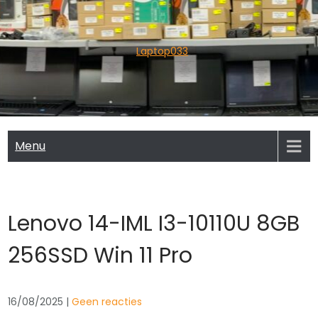
Skip
to
content
Laptop033
Menu
Lenovo 14-IML I3-10110U 8GB
256SSD Win 11 Pro
16/08/2025
|
Geen reacties