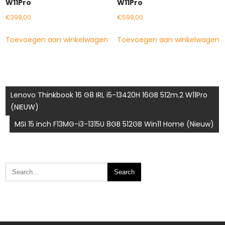
W11Pro
W11Pro
€
399,00
€
599,00
Toevoegen aan winkelwagen
Toevoegen aan winkelwagen
Bericht
Lenovo Thinkbook 16 G8 IRL i5-13420H 16GB 512m.2 W11Pro
(NIEUW)
navigatie
MSI 15 inch F13MG-i3-1315U 8GB 512GB Win11 Home (Nieuw)