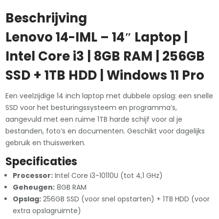
Win
Beschrijving
11
Pro
Lenovo 14-IML – 14″ Laptop |
aantal
Intel Core i3 | 8GB RAM | 256GB
SSD + 1TB HDD | Windows 11 Pro
Een veelzijdige 14 inch laptop met dubbele opslag: een snelle
SSD voor het besturingssysteem en programma’s,
aangevuld met een ruime 1TB harde schijf voor al je
bestanden, foto’s en documenten. Geschikt voor dagelijks
gebruik en thuiswerken.
Specificaties
Processor:
Intel Core i3-10110U (tot 4,1 GHz)
Geheugen:
8GB RAM
Opslag:
256GB SSD (voor snel opstarten) + 1TB HDD (voor
extra opslagruimte)