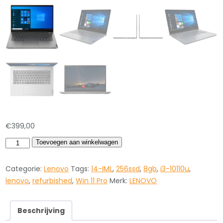
€
399,00
Lenovo
Toevoegen aan winkelwagen
14-
IML
Categorie:
Lenovo
Tags:
14-IML
,
256ssd
,
8gb
,
i3-10110u
,
I3-
lenovo
,
refurbished
,
Win 11 Pro
Merk:
LENOVO
10110U
8GB
Beschrijving
256SSD