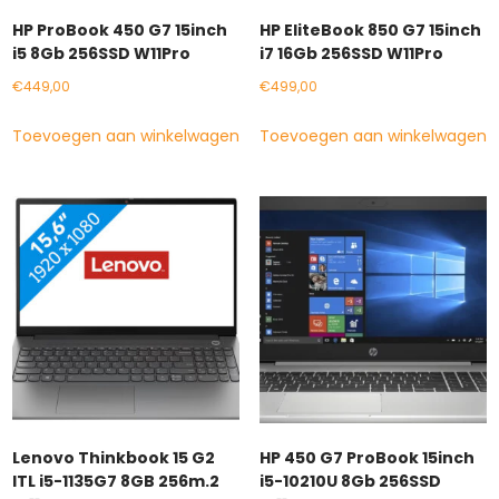
HP ProBook 450 G7 15inch
HP EliteBook 850 G7 15inch
i5 8Gb 256SSD W11Pro
i7 16Gb 256SSD W11Pro
€
449,00
€
499,00
Toevoegen aan winkelwagen
Toevoegen aan winkelwagen
Lenovo Thinkbook 15 G2
HP 450 G7 ProBook 15inch
ITL i5-1135G7 8GB 256m.2
i5-10210U 8Gb 256SSD