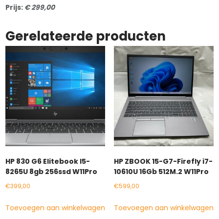
Prijs:
€ 299,00
Gerelateerde producten
HP 830 G6 Elitebook I5-
HP ZBOOK 15-G7-Firefly i7-
8265U 8gb 256ssd W11Pro
10610U 16Gb 512M.2 W11Pro
€
399,00
€
599,00
Toevoegen aan winkelwagen
Toevoegen aan winkelwagen