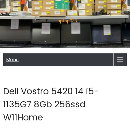
Skip
to
content
Laptop033
Menu
Dell Vostro 5420 14 i5-
1135G7 8Gb 256ssd
W11Home