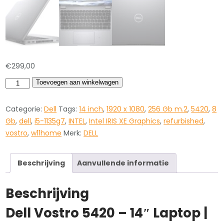
€
299,00
Dell
Toevoegen aan winkelwagen
Vostro
5420
Categorie:
Dell
Tags:
14 inch
,
1920 x 1080
,
256 Gb m.2
,
5420
,
8
14
Gb
,
dell
,
i5-1135g7
,
INTEL
,
Intel IRIS XE Graphics
,
refurbished
,
i5-
vostro
,
w11home
Merk:
DELL
1135G7
8Gb
Beschrijving
Aanvullende informatie
256ssd
W11Home
Beschrijving
aantal
Dell Vostro 5420 – 14″ Laptop |