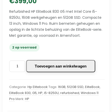
€
399,00
Refurbished HP EliteBook 830 G5 met Intel Core i5-
8250U, 16GB werkgeheugen en 512GB SSD. Compacte
13 inch, Windows 11 Pro. Ruim bemeten geheugen en
opslag in de lichtste behuizing van de EliteBook-serie.
Met garantie, op voorraad in Amersfoort.
2 op voorraad
HP
Toevoegen aan winkelwagen
830
G5
EliteBook
Categorie:
Hp Elitebook
Tags:
16GB
,
512GB SSD
,
EliteBook
,
i5-
EliteBook 830
,
G5
,
HP
,
i5-8250U
,
refurbished
,
Windows 11
8250U
Pro
Merk:
HP
16GB
512SSD
W11Pro