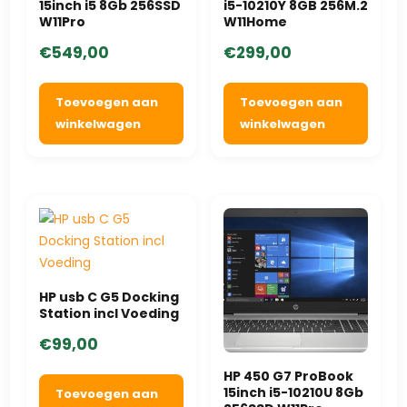
15inch i5 8Gb 256SSD
i5-10210Y 8GB 256M.2
W11Pro
W11Home
€
549,00
€
299,00
Toevoegen aan
Toevoegen aan
winkelwagen
winkelwagen
HP usb C G5 Docking
Station incl Voeding
€
99,00
HP 450 G7 ProBook
15inch i5-10210U 8Gb
Toevoegen aan