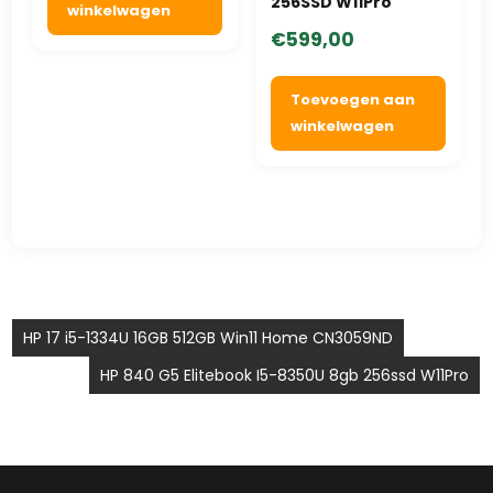
256SSD W11Pro
winkelwagen
€
599,00
Toevoegen aan
winkelwagen
Bericht
HP 17 i5-1334U 16GB 512GB Win11 Home CN3059ND
navigatie
HP 840 G5 Elitebook I5-8350U 8gb 256ssd W11Pro