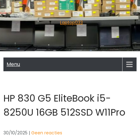
Skip
to
content
Laptop033
Menu
HP 830 G5 EliteBook i5-
8250U 16GB 512SSD W11Pro
30/10/2025
|
Geen reacties