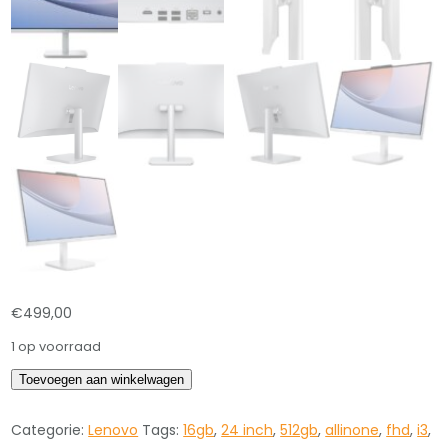
€
499,00
1 op voorraad
Lenovo
Toevoegen aan winkelwagen
Allinone
i3-
Categorie:
Lenovo
Tags:
16gb
,
24 inch
,
512gb
,
allinone
,
fhd
,
i3
,