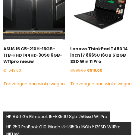
ASUS 16 C5-210H-16GB-
Lenovo ThinkPad T490 14
1TB-FHD 144Hz-3050 6GB-
inch i7 8665U 16GB 512GB
W11pro nieuw
SSD Win 11 Pro
Oorspronkelijke
Huidige
€
1.049,00
€
599,00
€
519,00
prijs
prijs
Toevoegen aan winkelwagen
Toevoegen aan winkelwagen
was:
is:
€599,00.
€519,00.
Bericht
HP 840 G5 Elitebook I5-8350U 8gb 256ssd W11Pro
navigatie
HP 250 ProBook G10 15inch i3-13150u 16Gb 512SSD W11Pro
NIEUW