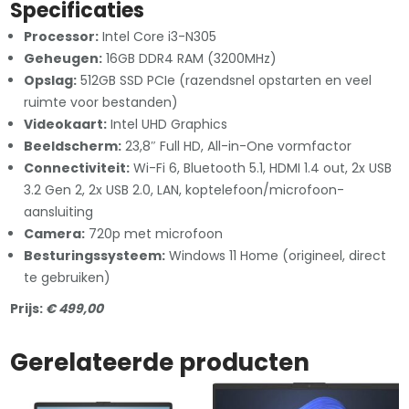
Specificaties
Processor:
Intel Core i3-N305
Geheugen:
16GB DDR4 RAM (3200MHz)
Opslag:
512GB SSD PCIe (razendsnel opstarten en veel
ruimte voor bestanden)
Videokaart:
Intel UHD Graphics
Beeldscherm:
23,8″ Full HD, All-in-One vormfactor
Connectiviteit:
Wi-Fi 6, Bluetooth 5.1, HDMI 1.4 out, 2x USB
3.2 Gen 2, 2x USB 2.0, LAN, koptelefoon/microfoon-
aansluiting
Camera:
720p met microfoon
Besturingssysteem:
Windows 11 Home (origineel, direct
te gebruiken)
Prijs:
€ 499,00
Gerelateerde producten