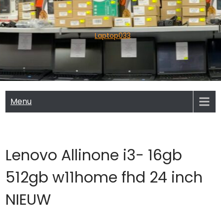
Skip
to
content
Laptop033
Menu
Lenovo Allinone i3- 16gb
512gb w11home fhd 24 inch
NIEUW