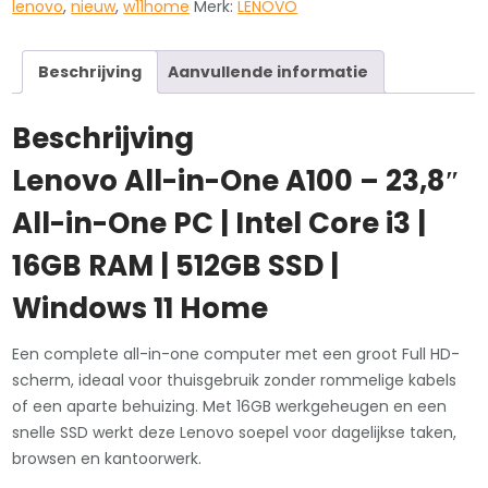
16gb
lenovo
,
nieuw
,
w11home
Merk:
LENOVO
512gb
w11home
Beschrijving
Aanvullende informatie
fhd
24
Beschrijving
inch
NIEUW
Lenovo All-in-One A100 – 23,8″
aantal
All-in-One PC | Intel Core i3 |
16GB RAM | 512GB SSD |
Windows 11 Home
Een complete all-in-one computer met een groot Full HD-
scherm, ideaal voor thuisgebruik zonder rommelige kabels
of een aparte behuizing. Met 16GB werkgeheugen en een
snelle SSD werkt deze Lenovo soepel voor dagelijkse taken,
browsen en kantoorwerk.